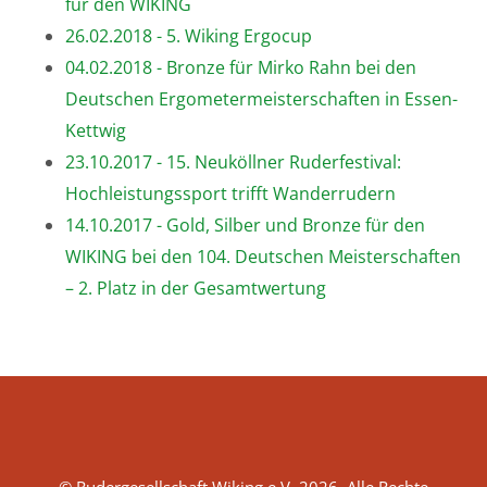
für den WIKING
26.02.2018 - 5. Wiking Ergocup
04.02.2018 - Bronze für Mirko Rahn bei den
Deutschen Ergometermeisterschaften in Essen-
Kettwig
23.10.2017 - 15. Neuköllner Ruderfestival:
Hochleistungssport trifft Wanderrudern
14.10.2017 - Gold, Silber und Bronze für den
WIKING bei den 104. Deutschen Meisterschaften
– 2. Platz in der Gesamtwertung
© Rudergesellschaft Wiking e.V. 2026. Alle Rechte