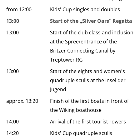
from 12:00
Kids' Cup singles and doubles
13:00
Start of the „Silver Oars“ Regatta
13:00
Start of the club class and inclusion
at the Spree/entrance of the
Britzer Connecting Canal by
Treptower RG
13:00
Start of the eights and women's
quadruple sculls at the Insel der
Jugend
approx. 13:20
Finish of the first boats in front of
the Wiking boathouse
14:00
Arrival of the first tourist rowers
14:20
Kids' Cup quadruple sculls