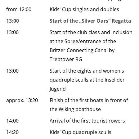
from 12:00
Kids' Cup singles and doubles
13:00
Start of the „Silver Oars“ Regatta
13:00
Start of the club class and inclusion
at the Spree/entrance of the
Britzer Connecting Canal by
Treptower RG
13:00
Start of the eights and women's
quadruple sculls at the Insel der
Jugend
approx. 13:20
Finish of the first boats in front of
the Wiking boathouse
14:00
Arrival of the first tourist rowers
14:20
Kids' Cup quadruple sculls