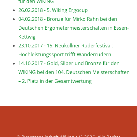
für den WIKING
26.02.2018 - 5. Wiking Ergocup
04.02.2018 - Bronze für Mirko Rahn bei den
Deutschen Ergometermeisterschaften in Essen-
Kettwig
23.10.2017 - 15. Neuköllner Ruderfestival:
Hochleistungssport trifft Wanderrudern
14.10.2017 - Gold, Silber und Bronze für den
WIKING bei den 104. Deutschen Meisterschaften
– 2. Platz in der Gesamtwertung
© Rudergesellschaft Wiking e.V. 2026. Alle Rechte