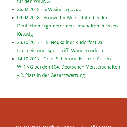
für den WIKING
26.02.2018 - 5. Wiking Ergocup
04.02.2018 - Bronze für Mirko Rahn bei den
Deutschen Ergometermeisterschaften in Essen-
Kettwig
23.10.2017 - 15. Neuköllner Ruderfestival:
Hochleistungssport trifft Wanderrudern
14.10.2017 - Gold, Silber und Bronze für den
WIKING bei den 104. Deutschen Meisterschaften
– 2. Platz in der Gesamtwertung
© Rudergesellschaft Wiking e.V. 2026. Alle Rechte