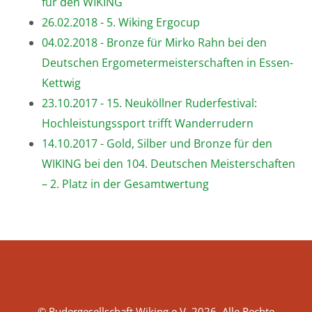
für den WIKING
26.02.2018 - 5. Wiking Ergocup
04.02.2018 - Bronze für Mirko Rahn bei den
Deutschen Ergometermeisterschaften in Essen-
Kettwig
23.10.2017 - 15. Neuköllner Ruderfestival:
Hochleistungssport trifft Wanderrudern
14.10.2017 - Gold, Silber und Bronze für den
WIKING bei den 104. Deutschen Meisterschaften
– 2. Platz in der Gesamtwertung
© Rudergesellschaft Wiking e.V. 2026. Alle Rechte