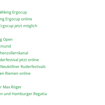
 Wiking Ergocup
ing Ergocup online
Ergocup jetzt möglich
ing Open
rtmund
ohenzollernkanal
erfestival jetzt online
 Neuköllner Ruderfestivals
nen Riemen online
ür Max Röger
ten und Hamburger Regatta