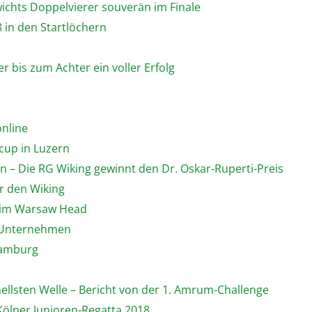
ichts Doppelvierer souverän im Finale
8 in den Startlöchern
 bis zum Achter ein voller Erfolg
online
cup in Luzern
n – Die RG Wiking gewinnt den Dr. Oskar-Ruperti-Preis
r den Wiking
beim Warsaw Head
r Unternehmen
Hamburg
hnellsten Welle – Bericht von der 1. Amrum-Challenge
 Kölner Junioren-Regatta 2018