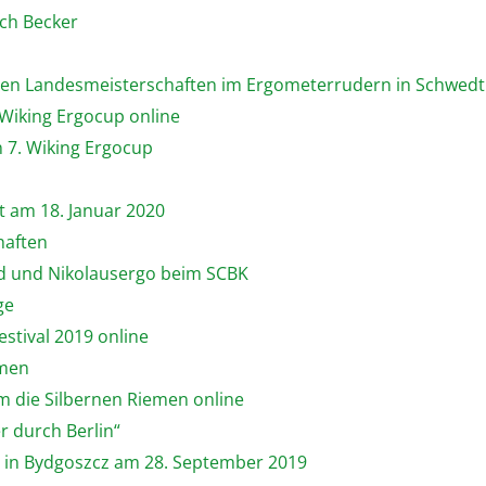
ich Becker
enen Landesmeisterschaften im Ergometerrudern in Schwedt
 Wiking Ergocup online
 7. Wiking Ergocup
st am 18. Januar 2020
haften
nd und Nikolausergo beim SCBK
ge
stival 2019 online
emen
m die Silbernen Riemen online
r durch Berlin“
ka in Bydgoszcz am 28. September 2019