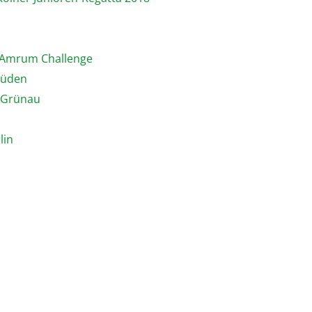
er Amrum Challenge
Süden
n Grünau
lin
n