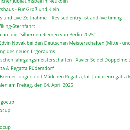
licher Jubiläumsball in Neukölln
tshaus - Für Groß und Klein
 und Live-Zeitnahme | Revised entry list and live timing
iking-Sternfahrt
a um die "Silbernen Riemen von Berlin 2025"
 Edvin Novak bei den Deutschen Meisterschaften (Mittel- un
hung des neuen Ergoraums
utschen Jahrgangsmeisterschaften - Xavier Seidel Doppelmei
tta & Regatta Rüdersdorf
, Bremer Jungen und Mädchen Regatta, Int. Juniorenregat
en am Freitag, den 04. April 2025
Ergocup
gocup
gocup