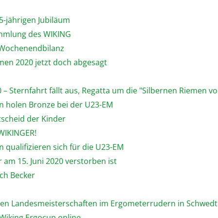
5-jährigen Jubiläum
sammlung des WIKING
n Wochenendbilanz
emen 2020 jetzt doch abgesagt
 – Sternfahrt fällt aus, Regatta um die "Silbernen Riemen von
hn holen Bronze bei der U23-EM
tscheid der Kinder
 WIKINGER!
 qualifizieren sich für die U23-EM
 am 15. Juni 2020 verstorben ist
ich Becker
enen Landesmeisterschaften im Ergometerrudern in Schwedt
 Wiking Ergocup online