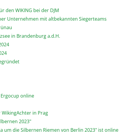
 für den WIKING bei der DJM
llner Unternehmen mit altbekannten Siegerteams
Grünau
tzsee in Brandenburg a.d.H.
 2024
024
gegründet
 Ergocup online
r WikingAchter in Prag
ilbernen 2023"
ta um die Silbernen Riemen von Berlin 2023" ist online