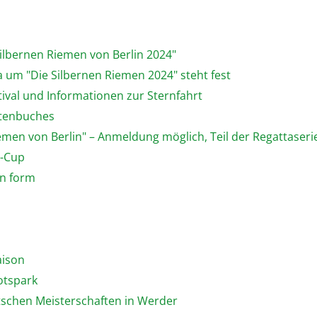
Silbernen Riemen von Berlin 2024"
a um "Die Silbernen Riemen 2024" steht fest
tival und Informationen zur Sternfahrt
rtenbuches
iemen von Berlin" – Anmeldung möglich, Teil der Regattase
n-Cup
on form
aison
otspark
utschen Meisterschaften in Werder