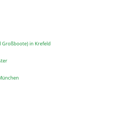
d Großboote) in Krefeld
ster
ta München